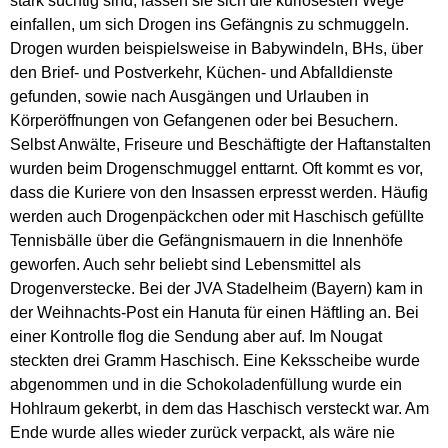
stark süchtig sind, lassen sie sich die kuriosesten Wege
einfallen, um sich Drogen ins Gefängnis zu schmuggeln.
Drogen wurden beispielsweise in Babywindeln, BHs, über
den Brief- und Postverkehr, Küchen- und Abfalldienste
gefunden, sowie nach Ausgängen und Urlauben in
Körperöffnungen von Gefangenen oder bei Besuchern.
Selbst Anwälte, Friseure und Beschäftigte der Haftanstalten
wurden beim Drogenschmuggel enttarnt. Oft kommt es vor,
dass die Kuriere von den Insassen erpresst werden. Häufig
werden auch Drogenpäckchen oder mit Haschisch gefüllte
Tennisbälle über die Gefängnismauern in die Innenhöfe
geworfen. Auch sehr beliebt sind Lebensmittel als
Drogenverstecke. Bei der JVA Stadelheim (Bayern) kam in
der Weihnachts-Post ein Hanuta für einen Häftling an. Bei
einer Kontrolle flog die Sendung aber auf. Im Nougat
steckten drei Gramm Haschisch. Eine Keksscheibe wurde
abgenommen und in die Schokoladenfüllung wurde ein
Hohlraum gekerbt, in dem das Haschisch versteckt war. Am
Ende wurde alles wieder zurück verpackt, als wäre nie