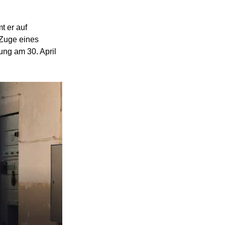
t er auf
m Zuge eines
ung am 30. April