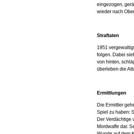
eingezogen, gerä
wieder nach Ober
Straftaten
1951 vergewaltigt
folgen. Dabei sie
von hinten, schlä
überleben die Att
Ermittlungen
Die Ermittler geh
Spiel zu haben: S
Der Verdächtige v
Mordwaffe dar. Se
Wunde auf dem Ko