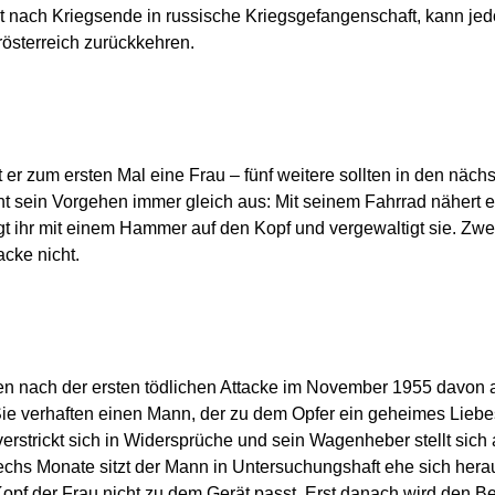
t nach Kriegsende in russische Kriegsgefangenschaft, kann je
österreich zurückkehren.
 er zum ersten Mal eine Frau – fünf weitere sollten in den näch
ht sein Vorgehen immer gleich aus: Mit seinem Fahrrad nähert e
gt ihr mit einem Hammer auf den Kopf und vergewaltigt sie. Zwe
acke nicht.
en nach der ersten tödlichen Attacke im November 1955 davon a
ie verhaften einen Mann, der zu dem Opfer ein geheimes Liebes
erstrickt sich in Widersprüche und sein Wagenheber stellt sich
chs Monate sitzt der Mann in Untersuchungshaft ehe sich heraus
pf der Frau nicht zu dem Gerät passt. Erst danach wird den Be