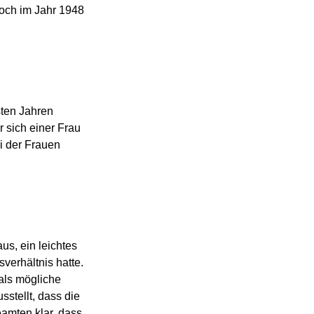
doch im Jahr 1948
sten Jahren
r sich einer Frau
i der Frauen
us, ein leichtes
verhältnis hatte.
 als mögliche
stellt, dass die
amten klar, dass