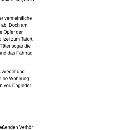
r vermeintliche
s ab. Doch am
e Opfer der
lizei zum Tatort.
 Täter sogar die
und das Fahrrad
s wieder und
 seine Wohnung
n vor. Engleder
ließenden Verhör