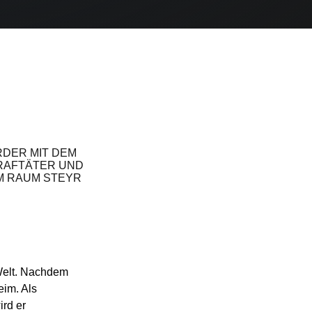
RDER MIT DEM
RAFTÄTER UND
IM RAUM STEYR
 Welt. Nachdem
eim. Als
ird er