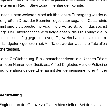
i weiteren im Raum Steyr zusammenhängen könnte.
d nach einem weiteren Mord mit ähnlichem Tathergang wieder de
Unter großem Druck der Beamten legt dieser sogar ein Geständni
t eine blutüberströmte Frau in die Polizeistation – das sechst
ng“. Der Tatverdächtige wird freigelassen, die Frau bringt die Po
 sie sich so heftig gegen den Angriff gewehrt hatte, dass sie dem
andgelenk gerissen hat. Am Tatort werden auch die Tatwaffe 
chergestellt.
tet eine Großfahndung. Ein Uhrmacher erkennt die Uhr des Täter
lern den Namen des Besitzers: Alfred Engleder. Als die Polizei
ie nur die ahnungslose Ehefrau mit den gemeinsamen drei Kinder
Verurteilung
 Engleder an der Grenze zu Tschechien stellen. Bei dem ansch