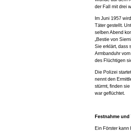
der Fall mit dre
Im Juni 1957 wir
Täter gestellt. 
selben Abend komm
„Bestie von Sierni
Sie erklärt, dass
Armbanduhr vom H
des Flüchtigen si
Die Polizei star
nennt den Ermitt
stürmt, finden s
war geflüchtet.
Festnahme und 
Ein Förster kann