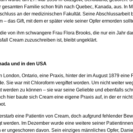
r gesamten Familie schon früh nach Quebec, Kanada, aus. In M
chluss an der medizinischen Fakultät. Seine Abschlussarbeit 
­­– das Gift, mit dem er später viele seiner Opfer ermorden sollt
 die von ihm schwangere Frau Flora Brooks, die nur ein Jahr dar
fall Cream zuzuschreiben ist, bleibt ungeklärt.
nada und in den USA
n London, Ontario, eine Praxis, hinter der im August 1879 eine F
e. Sie war mit Chloroform vergiftet worden. Um nicht weiter we
t werden zu können – sie war seine Geliebte und ebenfalls schw
h hier baute sich Cream eine eigene Praxis auf, in der er nicht z
ot.
erstarb eine Patientin von Cream, doch aufgrund fehlender Bew
ngt werden. Im Dezember wurde eine weitere seiner Patientinnen
er ungeschoren davon. Sein einziges männliches Opfer, Daniel 