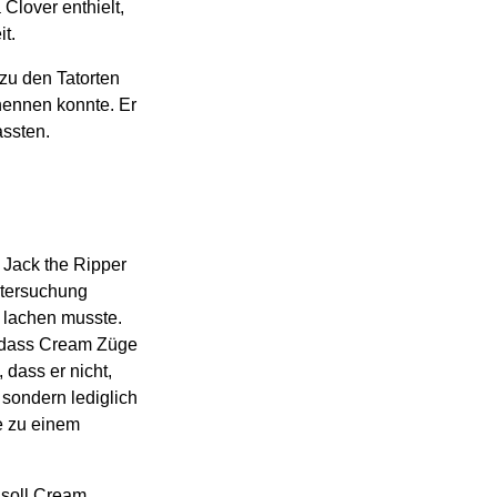
Clover enthielt,
t.
 zu den Tatorten
nennen konnte. Er
assten.
Jack the Ripper
ntersuchung
r lachen musste.
, dass Cream Züge
 dass er nicht,
sondern lediglich
e zu einem
 soll Cream