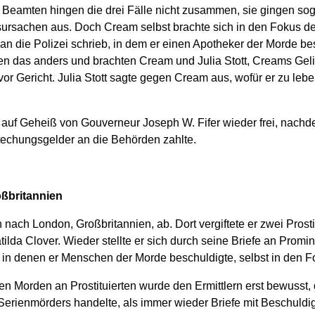
e Beamten hingen die drei Fälle nicht zusammen, sie gingen so
sursachen aus. Doch Cream selbst brachte sich in den Fokus de
f an die Polizei schrieb, in dem er einen Apotheker der Morde b
n das anders und brachten Cream und Julia Stott, Creams Gel
 vor Gericht. Julia Stott sagte gegen Cream aus, wofür er zu leb
uf Geheiß von Gouverneur Joseph W. Fifer wieder frei, nach
echungsgelder an die Behörden zahlte.
oßbritannien
 nach London, Großbritannien, ab. Dort vergiftete er zwei Prostit
lda Clover. Wieder stellte er sich durch seine Briefe an Promi
 in denen er Menschen der Morde beschuldigte, selbst in den F
n Morden an Prostituierten wurde den Ermittlern erst bewusst, 
 Serienmörders handelte, als immer wieder Briefe mit Beschuld