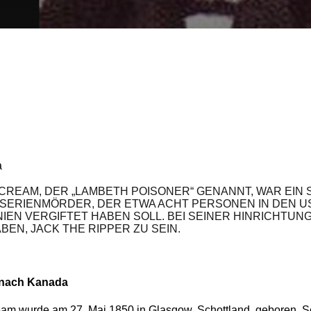
a
CREAM, DER „LAMBETH POISONER“ GENANNT, WAR EIN 
SERIENMÖRDER, DER ETWA ACHT PERSONEN IN DEN US
EN VERGIFTET HABEN SOLL. BEI SEINER HINRICHTUNG S
N, JACK THE RIPPER ZU SEIN.
 nach Kanada
am wurde am 27. Mai 1850 in Glasgow, Schottland, geboren. Se