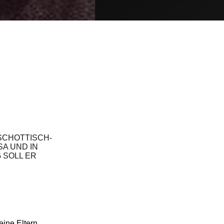
SCHOTTISCH-
A UND IN
OLL ER B
ine Eltern