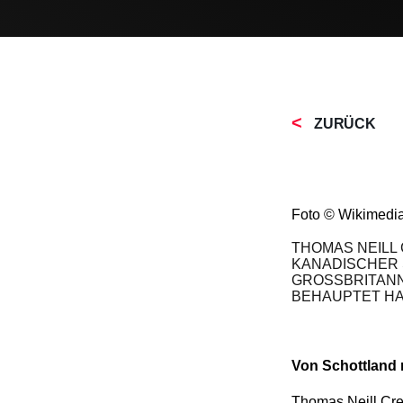
ZURÜCK
Foto © Wikimedi
THOMAS NEILL 
KANADISCHER 
GROSSBRITANNI
EHAUPTET HABE
Von Schottland
Thomas Neill Cre