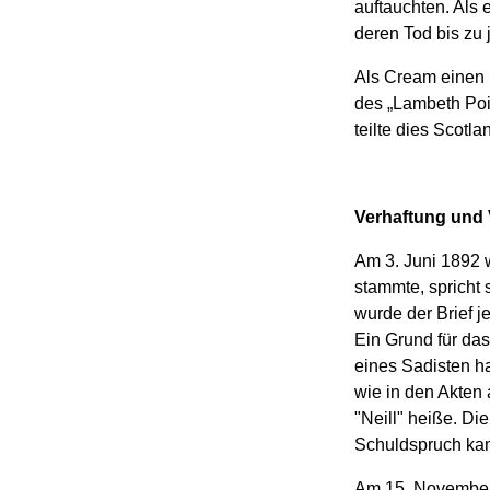
auftauchten. Als 
deren Tod bis zu
Als Cream einen N
des „Lambeth Pois
teilte dies Scotl
Verhaftung und 
Am 3. Juni 1892 
stammte, spricht
wurde der Brief j
Ein Grund für da
eines Sadisten ha
wie in den Akten
"Neill" heiße. D
Schuldspruch kam
Am 15. November 