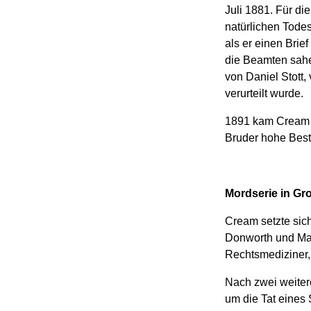
Juli 1881. Für di
natürlichen Tode
als er einen Brie
die Beamten sahe
von Daniel Stott,
verurteilt wurde.
1891 kam Cream a
Bruder hohe Best
Mordserie in Gr
Cream setzte sich
Donworth und Mati
Rechtsmediziner,
Nach zwei weitere
um die Tat eines