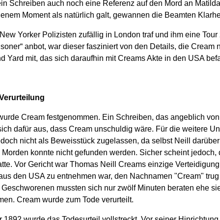
ein Schreiben auch noch eine Referenz auf den Mord an Matilda 
 jenem Moment als natürlich galt, gewannen die Beamten Klarhei
ew Yorker Polizisten zufällig in London traf und ihm eine Tour
oner“ anbot, war dieser fasziniert von den Details, die Cream 
and Yard mit, das sich daraufhin mit Creams Akte in den USA bef
Verurteilung
wurde Cream festgenommen. Ein Schreiben, das angeblich von 
 sich dafür aus, dass Cream unschuldig wäre. Für die weitere U
edoch nicht als Beweisstück zugelassen, da selbst Neill darübe
s Morden konnte nicht gefunden werden. Sicher scheint jedoch
tte. Vor Gericht war Thomas Neill Creams einzige Verteidigung,
 aus den USA zu entnehmen war, den Nachnamen "Cream" trug 
ie Geschworenen mussten sich nur zwölf Minuten beraten ehe si
en. Cream wurde zum Tode verurteilt.
1892 wurde das Todesurteil vollstreckt. Vor seiner Hinrichtung