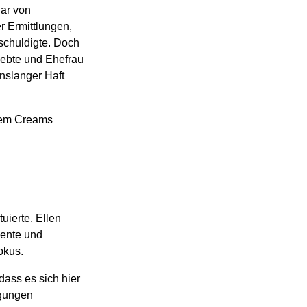
gar von
r Ermittlungen,
eschuldigte. Doch
iebte und Ehefrau
enslanger Haft
dem Creams
uierte, Ellen
nente und
okus.
dass es sich hier
igungen