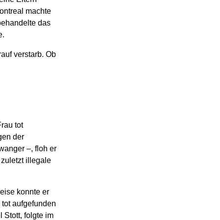
ontreal machte
behandelte das
e.
auf verstarb. Ob
rau tot
gen der
anger –, floh er
uletzt illegale
eise konnte er
 tot aufgefunden
Stott, folgte im