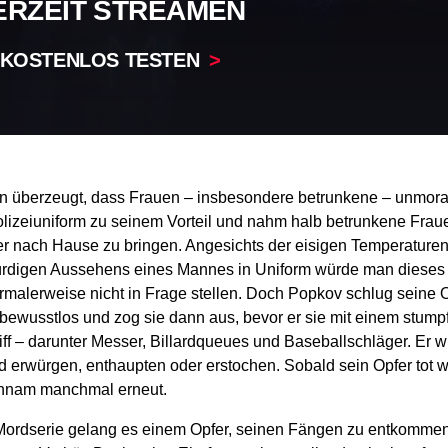
ERZEIT STREAMEN
 KOSTENLOS TESTEN
 überzeugt, dass Frauen – insbesondere betrunkene – unmoral
olizeiuniform zu seinem Vorteil und nahm halb betrunkene Fraue
er nach Hause zu bringen. Angesichts der eisigen Temperaturen 
ürdigen Aussehens eines Mannes in Uniform würde man dieses
ormalerweise nicht in Frage stellen. Doch Popkov schlug seine 
bewusstlos und zog sie dann aus, bevor er sie mit einem stump
ff – darunter Messer, Billardqueues und Baseballschläger. Er 
 erwürgen, enthaupten oder erstochen. Sobald sein Opfer tot wa
chnam manchmal erneut.
ordserie gelang es einem Opfer, seinen Fängen zu entkommen.