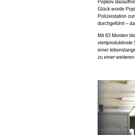
Popkov daraufhin
Glück wurde Popk
Polizeistation z
durchgeführt – d
Mit 83 Morden bl
viertproduktivst
einer lebenslangen
zu einer weiteren