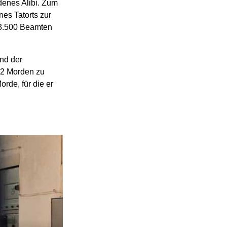
denes Alibi. Zum
es Tatorts zur
 3.500 Beamten
nd der
22 Morden zu
orde, für die er