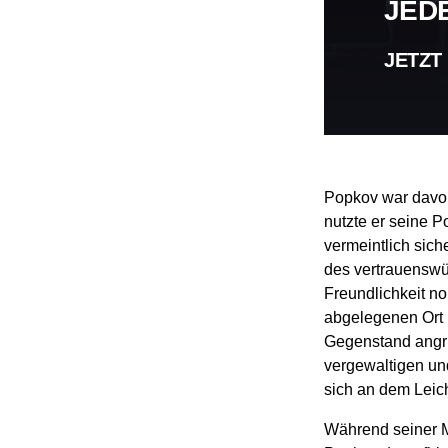
JED
JETZT
Popkov war davon
nutzte er seine P
vermeintlich sich
des vertrauensw
Freundlichkeit n
abgelegenen Ort 
Gegenstand angri
vergewaltigen und
sich an dem Lei
Während seiner M