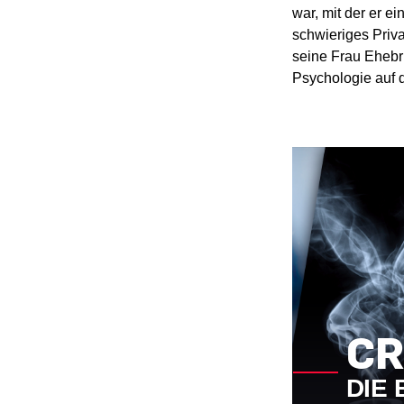
war, mit der er e
schwieriges Priva
seine Frau Ehebru
Psychologie auf 
CR
DIE