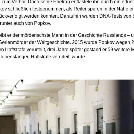
 zum Verhör. Doch seine Ehefrau entlastete ihn durch ein erfun
ov schließlich festgenommen, als Reifenspuren in der Nähe ein
urückverfolgt werden konnten. Daraufhin wurden DNA-Tests von
arunter auch von Popkov.
eibt er der mörderischste Mann in der Geschichte Russlands – u
e Serienmörder der Weltgeschichte. 2015 wurde Popkov wegen 
 Haftstrafe verurteilt, drei Jahre später gestand er 59 weitere M
 lebenslangen Haftstrafe verurteilt wurde.