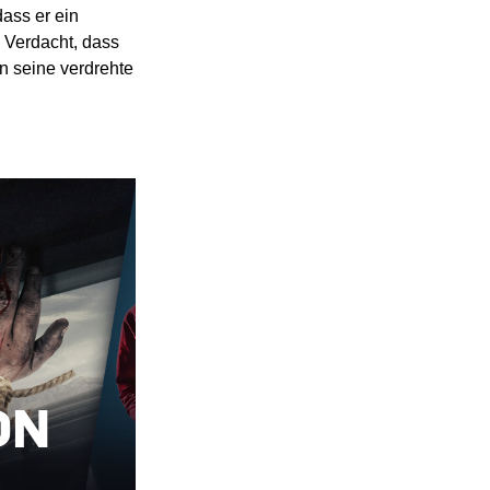
dass er ein
n Verdacht, dass
hn seine verdrehte
ON