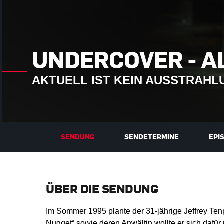
UNDERCOVER - A
AKTUELL IST KEIN AUSSTRAH
SENDUNG
SENDETERMINE
EPI
ÜBER DIE SENDUNG
Im Sommer 1995 plante der 31-jährige Jeffrey Te
Nugget“ sowie deren Anwältin wollte er sich dafü