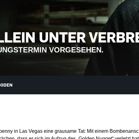
LLEIN UNTER VERB
LUNGSTERMIN VORGESEHEN.
SODEN
npenny in Las Vegas eine grausame Tat: Mit einem Bombenansc
r rächen, dass er sich im Aufzug des „Golden Nugget“ verletzt 